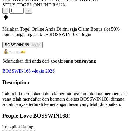
SITUS TOGEL ONLINE RANK
-
+
Mainkan Togel Online Anda Di sini saja
Claim Bonus slot 50%
bonus langsumg asuk
5+ BOSSWIN168 --login
BOSSWIN168 --login
Selamatkan diri anda dari google
sang penyayang
BOSSWIN168 --login 2026
Description
Tahun ini merupakan tahun keberuntungan untuk para member setia
yang telah mendaftar dan bermain di situs BOSSWIN168, dimana
sudah banyak terbukti kemenangan besar yang telah didapatkan.
People Love BOSSWIN168!
Trustpilot Rating