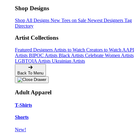
Shop Designs
Shop All Designs
New Tees on Sale
Newest Designers
Tag
Directory
Artist Collections
Featured Designers
Artists to Watch
Creators to Watch
AAPI
Artists
BIPOC Artists
Black Artists
Celebrate Women Artists
LGBTQIA Artists
Ukrainian Artists
Back To Menu
Adult Apparel
T-Shirts
Shorts
New!