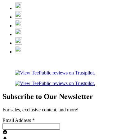
Subscribe to Our Newsletter
For sales, exclusive content, and more!
Email Address
*