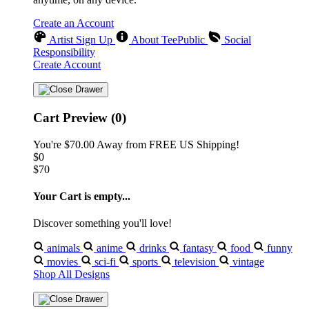
Create an Account
Artist Sign Up
About TeePublic
Social
Responsibility
Create Account
Cart Preview (0)
You're
$70.00
Away from
FREE US Shipping!
$0
$70
Your Cart is empty...
Discover something you'll love!
animals
anime
drinks
fantasy
food
funny
movies
sci-fi
sports
television
vintage
Shop All Designs