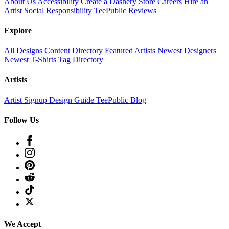
About Us
Accessibility
Create a Dashery Store
Careers
Hire an
Artist
Social Responsibility
TeePublic Reviews
Explore
All Designs
Content Directory
Featured Artists
Newest Designers
Newest T-Shirts
Tag Directory
Artists
Artist Signup
Design Guide
TeePublic Blog
Follow Us
We Accept