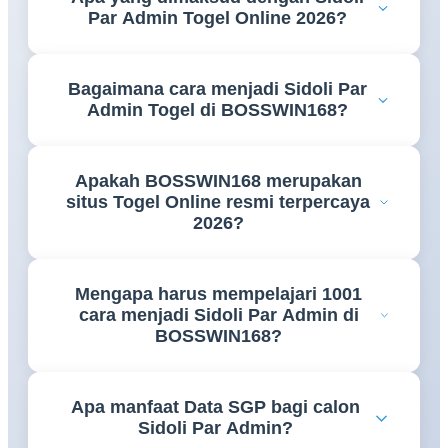
Par Admin Togel Online 2026?
cara agar menjadi Sidoli Par Admin Togel Online di
tahun 2026. Kami memberikan edukasi, strategi, dan
Sidoli Par Admin Togel Online adalah istilah untuk
wawasan tentang bagaimana menjadi admin yang
Bagaimana cara menjadi Sidoli Par
admin yang profesional, tangguh, dan terpercaya
andal, profesional, dan terpercaya.
Admin Togel di BOSSWIN168?
dalam mengelola platform Togel Online. Di tahun
2026, menjadi Sidoli Par Admin berarti memiliki
BOSSWIN168 menyediakan 1001 cara agar
kemampuan analisis data SGP, memahami pola
Apakah BOSSWIN168 merupakan
menjadi Sidoli Par Admin Togel, mulai dari
angka, serta mampu memberikan pelayanan terbaik
situs Togel Online resmi terpercaya
memahami dasar-dasar Togel Online, menguasai
kepada member.
2026?
Data SGP, mempelajari Prediksi SGP 2026, hingga
mengelola strategi komunikasi dan kepercayaan
Ya, BOSSWIN168 adalah situs Togel Online resmi
member. Semua panduan tersedia lengkap di
Mengapa harus mempelajari 1001
terpercaya 2026 yang menyajikan informasi akurat,
platform kami.
cara menjadi Sidoli Par Admin di
data SGP lengkap, serta 1001 cara menjadi Sidoli
BOSSWIN168?
Par Admin Togel Online profesional.
Karena menjadi Sidoli Par Admin Togel Online
Apa manfaat Data SGP bagi calon
membutuhkan lebih dari sekadar keberuntungan.
Sidoli Par Admin?
BOSSWIN168 menyusun 1001 strategi, tips, dan