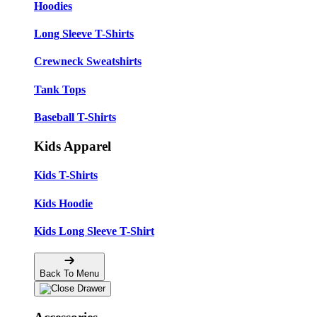
Hoodies
Long Sleeve T-Shirts
Crewneck Sweatshirts
Tank Tops
Baseball T-Shirts
Kids Apparel
Kids T-Shirts
Kids Hoodie
Kids Long Sleeve T-Shirt
Back To Menu