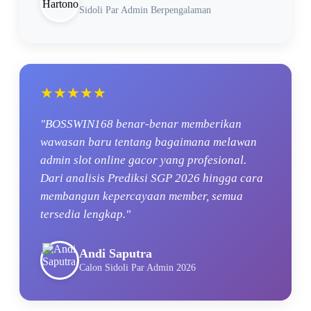
Sidoli Par Admin Berpengalaman
★★★★★
"BOSSWIN168 benar-benar memberikan
wawasan baru tentang bagaimana melawan
admin slot online gacor yang profesional.
Dari analisis Prediksi SGP 2026 hingga cara
membangun kepercayaan member, semua
tersedia lengkap."
Andi Saputra
Calon Sidoli Par Admin 2026