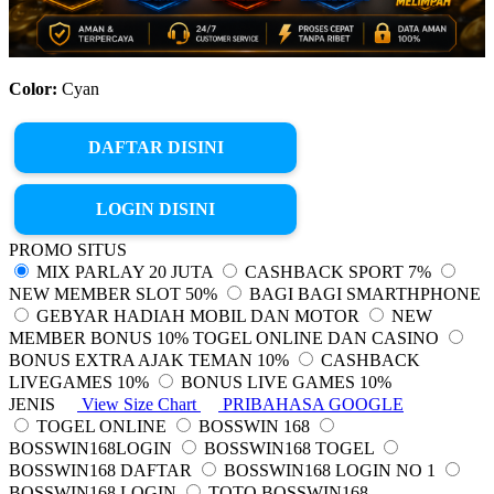
Color:
Cyan
DAFTAR DISINI
LOGIN DISINI
PROMO SITUS
MIX PARLAY 20 JUTA
CASHBACK SPORT 7%
NEW MEMBER SLOT 50%
BAGI BAGI SMARTHPHONE
GEBYAR HADIAH MOBIL DAN MOTOR
NEW
MEMBER BONUS 10% TOGEL ONLINE DAN CASINO
BONUS EXTRA AJAK TEMAN 10%
CASHBACK
LIVEGAMES 10%
BONUS LIVE GAMES 10%
JENIS
View Size Chart
PRIBAHASA GOOGLE
TOGEL ONLINE
BOSSWIN 168
BOSSWIN168LOGIN
BOSSWIN168 TOGEL
BOSSWIN168 DAFTAR
BOSSWIN168 LOGIN NO 1
BOSSWIN168 LOGIN
TOTO BOSSWIN168