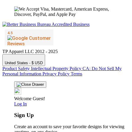
TP Apparel LLC 2012 - 2025
United States - $ USD
Product Safety
Intellectual Property Policy
CA: Do Not Sell My
Personal Information
Privacy Policy
Terms
Welcome Guest!
Log In
Sign Up
Create an account to save your favorite designs for viewing
anytime, on any device.