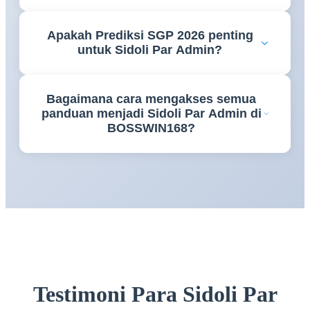
trik yang dapat membantu Anda memahami seluk-
Data SGP adalah fondasi utama bagi Sidoli Par
beluk Togel Online, mengelola data SGP, dan
Apakah Prediksi SGP 2026 penting
Admin. Dengan memahami Data SGP, seorang
membangun reputasi sebagai admin resmi terpercaya
untuk Sidoli Par Admin?
admin dapat menganalisis pola keluaran,
di tahun 2026.
memberikan prediksi yang lebih akurat, dan
Sangat penting. Prediksi SGP 2026 adalah alat bantu
meningkatkan kredibilitas di mata member.
Bagaimana cara mengakses semua
analisis berbasis data historis yang dapat digunakan
BOSSWIN168 menyediakan data SGP lengkap
panduan menjadi Sidoli Par Admin di
Sidoli Par Admin untuk memberikan wawasan
untuk mendukung perjalanan Anda menjadi admin
BOSSWIN168?
tambahan kepada member. BOSSWIN168
andal.
menghadirkan prediksi SGP 2026 sebagai salah satu
Anda bisa mengakses seluruh panduan, data SGP,
dari 1001 cara menjadi admin handal.
prediksi SGP 2026, serta 1001 cara menjadi Sidoli
Par Admin Togel Online resmi terpercaya langsung
melalui website BOSSWIN168. Semua informasi
disusun secara sistematis dan mudah dipahami.
Testimoni Para Sidoli Par