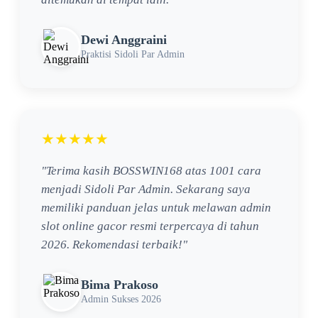
Dewi Anggraini
Praktisi Sidoli Par Admin
★★★★★
"Terima kasih BOSSWIN168 atas 1001 cara
menjadi Sidoli Par Admin. Sekarang saya
memiliki panduan jelas untuk melawan admin
slot online gacor resmi terpercaya di tahun
2026. Rekomendasi terbaik!"
Bima Prakoso
Admin Sukses 2026