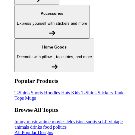
Accessories
Express yourself with stickers and more
Home Goods
Decorate with pillows, tapestries, and more
Popular Products
T-Shirts
Shorts
Hoodies
Hats
Kids T-Shirts
Stickers
Tank
Tops
Mugs
Browse All Topics
funny
music
anime
movies
television
sports
sci-fi
vintage
animals
drinks
food
politics
All Popular Designs